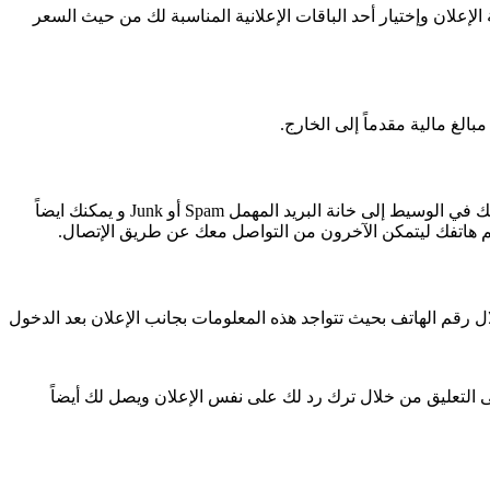
 الإعلان وإختيار أحد الباقات الإعلانية المناسبة لك من حيث السعر
لغ مالية مقدماً إلى الخارج.
يمكنك القيام بتفقد بريدك الإلكتروني في خانة البريد المهمل( Spam أو Junk ) بدلا من البريد الوارد( Inbox )إذ يمكن أن تنتقل الردود على إعلاناتك في الوسيط إلى خانة البريد المهمل Spam أو Junk و يمكنك ايضاً
قم هاتفك ليتمكن الآخرون من التواصل معك عن طريق الإتصال.
رقم الهاتف بحيث تتواجد هذه المعلومات بجانب الإعلان بعد الدخول
لى التعليق من خلال ترك رد لك على نفس الإعلان ويصل لك أيضاً